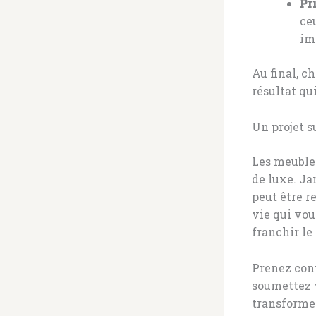
Pr
ce
im
Au final, c
résultat qu
Un projet s
Les meuble
de luxe. Ja
peut être r
vie qui vo
franchir le
Prenez cont
soumettez 
transformer