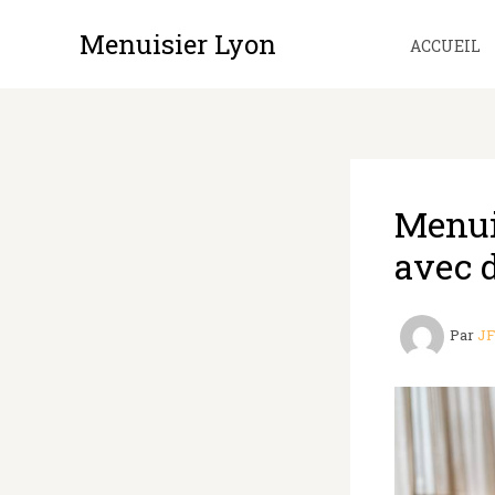
Aller
Menuisier Lyon
au
ACCUEIL
contenu
Menuis
avec 
Par
J