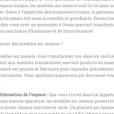
espace unique, les meubles sur mesure sont la clé pour s
at. Grâce à l’expertise des menuisiers locaux, la personn
 n’a jamais été aussi accessible et gratifiante. Découvr
ndez-vous avec un menuisier à Genas pourrait transform
n sanctuaire d’harmonie et de fonctionnalité.
oisir des meubles sur mesure ?
ubles sur mesure, vous transformez vos idées en réalité
ent aux meubles standardisés, souvent produits en mas
esure est pensée et fabriquée pour répondre précisémen
contraintes. Voici quelques arguments qui devraient vo
:
timisation de l’espace :
Que vous viviez dans un appar
 une maison spacieuse, les meubles sur mesure permette
ximiser chaque centimètre carré. Un placard qui épous
rfaitement un mur sous pente ou une bibliothèque encast