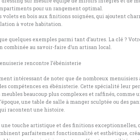
 dressing sur mesure équipé de miroirs intégrés et de m
mpartiments pour un rangement optimal.
s volets en bois aux finitions soignées, qui ajoutent cha
olation à votre habitation.
que quelques exemples parmi tant d’autres. La clé ? Votr
 combinée au savoir-faire d’un artisan local.
nuiserie rencontre l’ébénisterie
lement intéressant de noter que de nombreux menuisiers 
es compétences en ébénisterie. Cette spécialité leur pe
es meubles beaucoup plus complexes et raffinés, comme 
époque, une table de salle à manger sculptée ou des pa
qui racontent une histoire.
 une touche artistique et des finitions exceptionnelles, 
mbinent parfaitement fonctionnalité et esthétique, créa