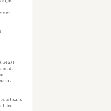
ultiples
rme et
e
à Genas
rmet de
une
nneaux
ces artisans
nt des