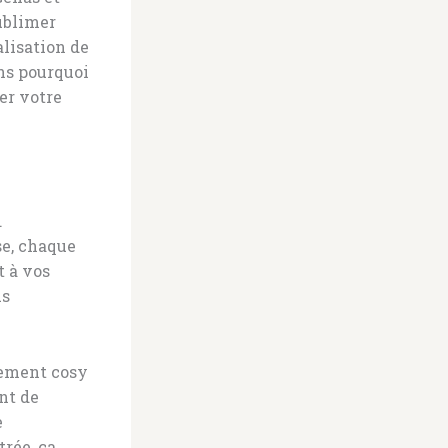
ublimer
alisation de
ons pourquoi
er votre
.
se, chaque
t à vos
us
tement cosy
nt de
e
rée, ça