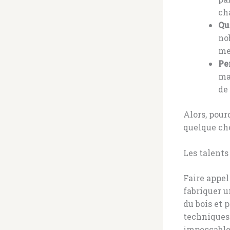
ch
Qua
no
me
Pe
ma
de
Alors, pou
quelque cho
Les talents
Faire appel
fabriquer u
du bois et 
techniques 
impeccable