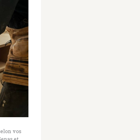
selon vos
Genas et