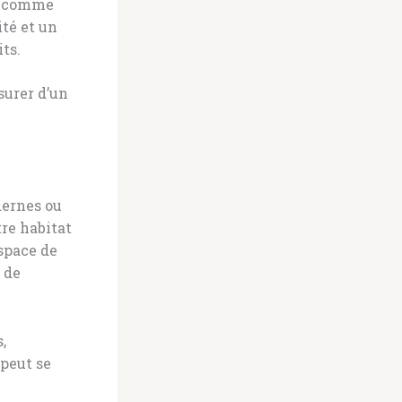
l, comme
ité et un
ts.
surer d’un
dernes ou
re habitat
espace de
 de
,
peut se