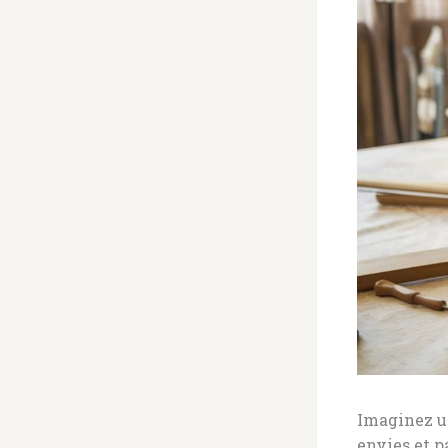
Imaginez un
envies et p