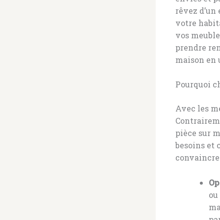
rêvez d’un 
votre habit
vos meubles
prendre re
maison en u
Pourquoi ch
Avec les me
Contrairem
pièce sur m
besoins et 
convaincre 
Op
ou
ma
pa