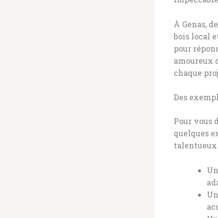
À Genas, d
bois local e
pour répond
amoureux d
chaque proj
Des exemple
Pour vous d
quelques ex
talentueux 
Un
ad
Un
acc