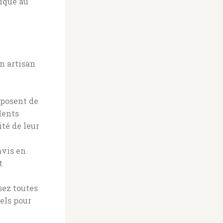
tique au
un artisan
sposent de
dents
ité de leur
avis en
t
sez toutes
els pour