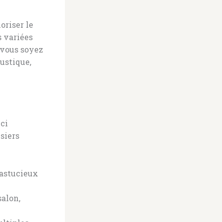
oriser le
s variées
 vous soyez
ustique,
ici
siers
 astucieux
salon,