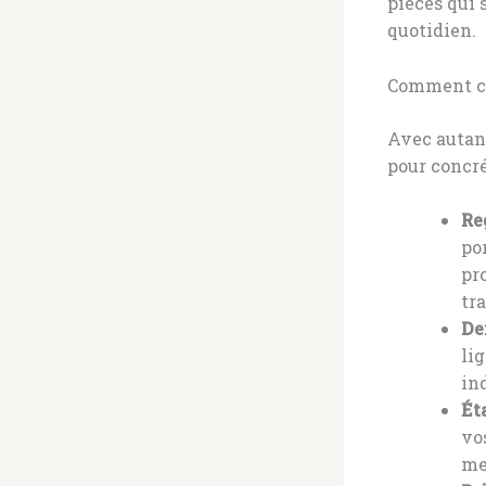
pièces qui 
quotidien.
Comment ch
Avec autant
pour concré
Re
po
pro
tra
De
li
in
Ét
vo
me