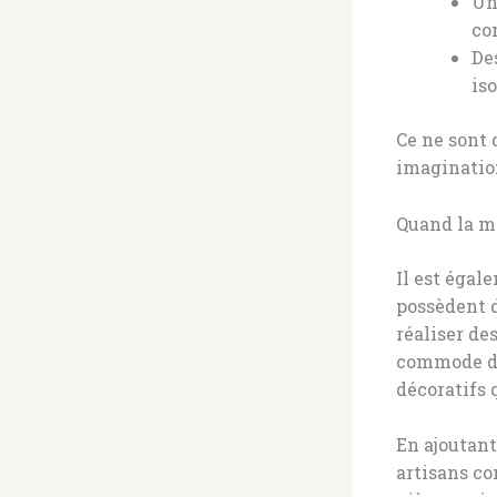
Un
co
De
is
Ce ne sont 
imagination
Quand la me
Il est éga
possèdent d
réaliser d
commode d’
décoratifs 
En ajoutant
artisans co