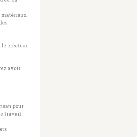
s matériaux
 des
 le créateur
vez avoir
tisan pour
e travail
ats