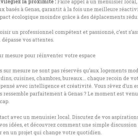
ivilégiez la proximité :
Faire appel à un menuisier loca
ux basés à Genas, garantit à la fois une meilleure réactiv
pact écologique moindre grâce à des déplacements rédui
hoisir un professionnel compétent et passionné, c’est s’as
i dépasse vos attentes.
ur mesure pour réinventer votre espace
s sur mesure ne sont pas réservés qu’aux logements mo
rdins, cuisines, chambres, bureaux… chaque recoin de vot
epensé avec intelligence et créativité. Vous rêvez d’un 
us ressemble parfaitement à Genas ? Le moment est venu
 cap.
act avec un menuisier local. Discutez de vos aspirations
vos idées, et découvrez comment une simple discussion 
 en un projet qui change votre quotidien.