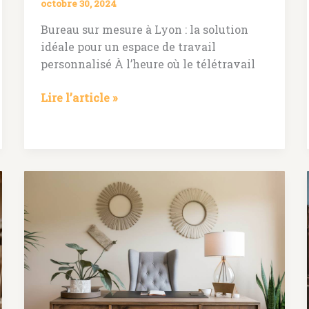
octobre 30, 2024
Bureau sur mesure à Lyon : la solution
idéale pour un espace de travail
personnalisé À l’heure où le télétravail
Bureau
Lire l’article »
sur
mesure
lyon
:
comment
allier
praticité
et
esthétique
pour
un
espace