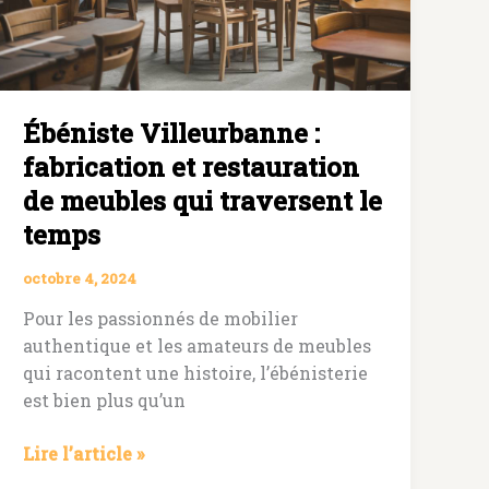
de
mobilier
sur
mesure
Ébéniste Villeurbanne :
fabrication et restauration
de meubles qui traversent le
temps
octobre 4, 2024
Pour les passionnés de mobilier
authentique et les amateurs de meubles
qui racontent une histoire, l’ébénisterie
est bien plus qu’un
Ébéniste
Lire l’article »
Villeurbanne