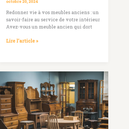
octobre 20, 2024
Redonner vie à vos meubles anciens : un
savoir-faire au service de votre intérieur
Avez-vous un meuble ancien qui dort
Ébéniste
Lire l’article »
lyon
:
redonnez
vie
à
vos
meubles
anciens
ou
réalisez
vos
rêves