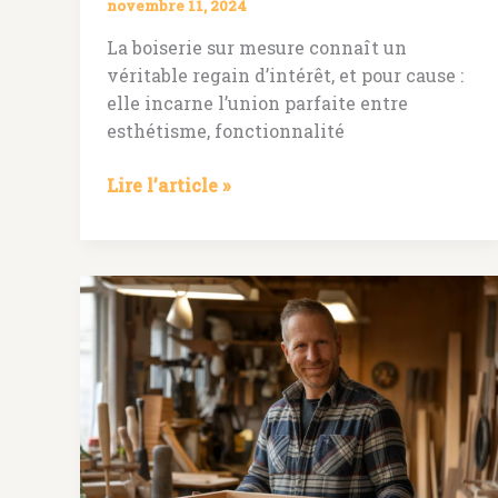
novembre 11, 2024
La boiserie sur mesure connaît un
véritable regain d’intérêt, et pour cause :
elle incarne l’union parfaite entre
esthétisme, fonctionnalité
Boiserie
Lire l’article »
sur
mesure,
lyon
:
sublimer
vos
espaces
avec
des
créations
uniques