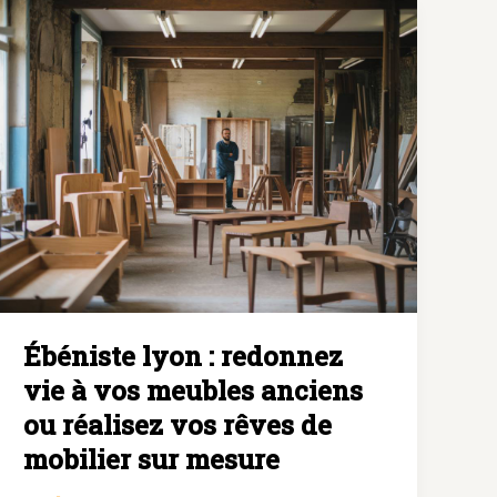
travail
du
bois
pour
des
meubles
d’exception
Ébéniste lyon : redonnez
vie à vos meubles anciens
ou réalisez vos rêves de
mobilier sur mesure