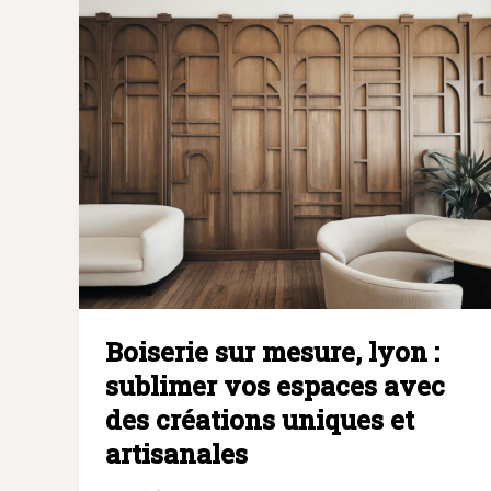
:
pourquoi
choisir
une
fabrication
artisanale
unique
Boiserie sur mesure, lyon :
sublimer vos espaces avec
des créations uniques et
artisanales