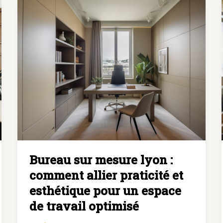
lyon
:
préserver
l’âme
et
la
beauté
de
votre
mobilier
Bureau sur mesure lyon :
comment allier praticité et
esthétique pour un espace
de travail optimisé