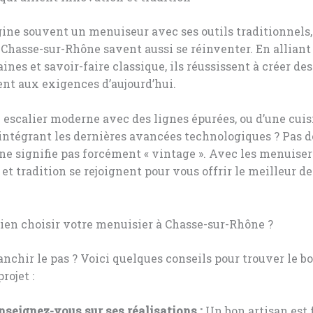
gine souvent un menuiseur avec ses outils traditionnels,
 Chasse-sur-Rhône savent aussi se réinventer. En allian
nes et savoir-faire classique, ils réussissent à créer de
nt aux exigences d’aujourd’hui.
 escalier moderne avec des lignes épurées, ou d’une cuis
ntégrant les dernières avancées technologiques ? Pas de
 ne signifie pas forcément « vintage ». Avec les menuiseri
et tradition se rejoignent pour vous offrir le meilleur d
en choisir votre menuisier à Chasse-sur-Rhône ?
anchir le pas ? Voici quelques conseils pour trouver le b
rojet :
nseignez-vous sur ses réalisations :
Un bon artisan est f