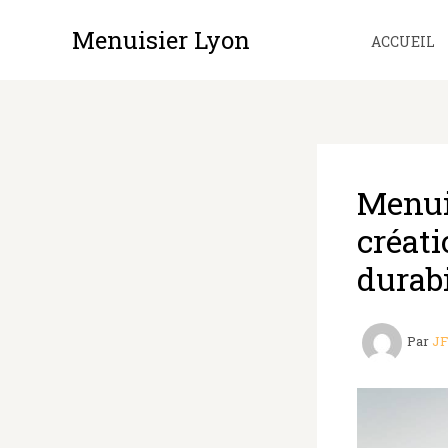
Aller
Menuisier Lyon
au
ACCUEIL
contenu
Menui
créati
durabi
Par
J