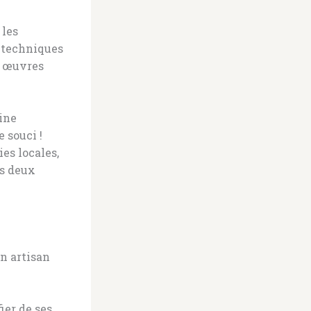
 les
t techniques
s œuvres
ine
 souci !
es locales,
es deux
on artisan
ier de ses