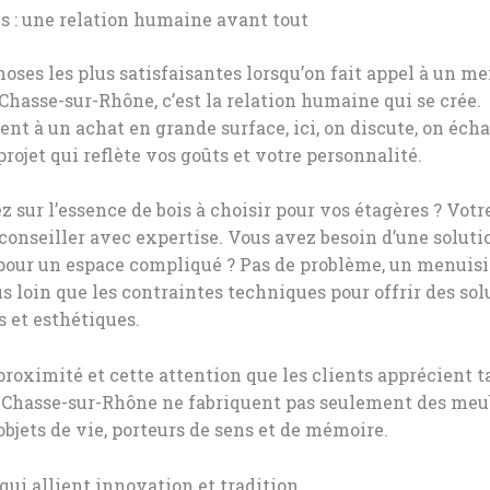
us : une relation humaine avant tout
hoses les plus satisfaisantes lorsqu’on fait appel à un m
 Chasse-sur-Rhône, c’est la relation humaine qui se crée.
nt à un achat en grande surface, ici, on discute, on éch
projet qui reflète vos goûts et votre personnalité.
z sur l’essence de bois à choisir pour vos étagères ? Votr
conseiller avec expertise. Vous avez besoin d’une soluti
pour un espace compliqué ? Pas de problème, un menuisi
us loin que les contraintes techniques pour offrir des sol
 et esthétiques.
 proximité et cette attention que les clients apprécient t
 Chasse-sur-Rhône ne fabriquent pas seulement des meubl
objets de vie, porteurs de sens et de mémoire.
 qui allient innovation et tradition