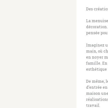
Des créati
La menuiser
décoration.
pensée pour
Imaginez un
main, où ch
en noyer ma
famille. En
esthétique 
De même, le
d’entrée en
maison une 
réalisation
travail.