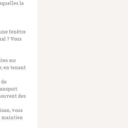
squelles la
’une fenêtre
ral ? Vous
ites sur
e, en tenant
 de
ansport.
 souvent des
isan, vous
u maintien