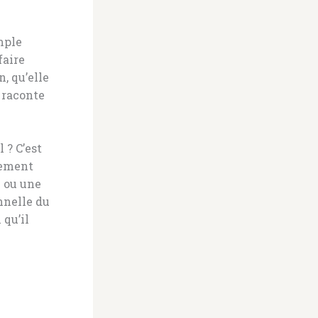
mple
faire
, qu’elle
 raconte
 ? C’est
agement
e ou une
nnelle du
 qu’il