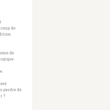
t
ucoup de
dition
ssus de
logique
e.
ssez
s perdre de
r ?