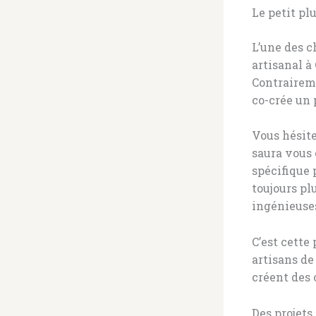
Le petit pl
L’une des c
artisanal à
Contraireme
co-crée un 
Vous hésite
saura vous 
spécifique 
toujours pl
ingénieuses
C’est cette
artisans de
créent des 
Des projets