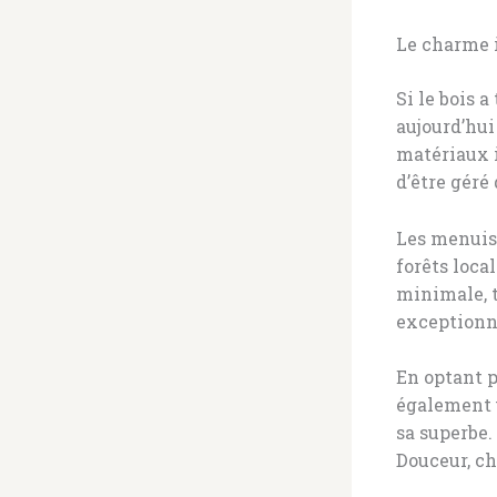
Le charme 
Si le bois a
aujourd’hui
matériaux i
d’être géré
Les menuisi
forêts loca
minimale, t
exceptionne
En optant 
également u
sa superbe.
Douceur, ch