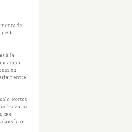
léments de
n est
s à la
 à manger
epas en
arfait entre
cale. Portes
tent à votre
, ces
s dans leur