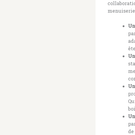
collaborati
menuiserie 
Un
pa
ad
êt
Un
st
me
co
Un
pr
Qu
bo
Un
pa
de